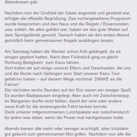
Abendessen gab.
Nachdem nun der Großteil der Gäste angereist und gestärkt war,
erfolgte die offizielle Begrüßung. Das vorhergesehene Programm
wurde besprochen und das Haus und die Regeln / Essenszeiten
usw. erklärt. Als alles geklärt war, haben wir das gute Wetter auf
dem Sportgelände genutzt. Danach haben wir den ersten Abend
gemütlich beim gemeinsamen Kegeln ausklingen lassen.
Am Samstag haben die Wecker schon früh geklingelt, da wir
einiges geplant hatten. Nach dem Frühstück ging es gleich
Richtung Bietigheim zum Kanu fahren.
Dort trafen wir auf einige unserer Eltern und Geschwister, die uns
und die Boote nach Vaihingen zum Start unserer Kanu Tour
gefahren haben – auf diesem Wege nochmal DANKE an die
Fahrer!
Die nächsten sechs Stunden auf der Enz waren ein riesiger Spaß.
Es wurden Badepausen eingelegt. Aber auch ein Zwischenstopp
im Biergarten durfte nicht fehlen, damit der eine oder andere
neue Kraft für die anstrengende Fahrt tanken konnte.
Dank unserer mitgenommenen Lunchpakete war zwischendurch
für jeden was dabei, wenn die Power mal nachgelassen hatte.
Abends kamen alle mehr oder weniger erschöpft, aber trotzdem
gut gelaunt zum gemeinsamen Mici grillen. Nachdem nun alle die