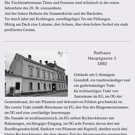
Die Tischlerarbeitenan Türen und Fenstern sind stilistisch in die ersten
Jahrzehnte des 20. Jh. einzuordnen.
Auf der linken Hofseite die Sommerküche und der Backofen.
Tor durch fahrt mit Korbbogen, zweiflügeliges Tor mit Füllungen.
Mittig am Dach eine Lukarne, drei Achsen, über dem hohen Sockel ein stark
profiliertes Gesims.
Rathaus
Hauptgasse 1
1892
Gebäude mit L-förmigem
Grundriß, ein traufenständiger und
ein giebelständiger Trakt.
Im rechtsseitigen Trakt vier
Amtsräume im EG, im OG der
Gemeindesaal, der mit Pilastern und dekorativen Feldern geschmückt ist.
Der zweite Trakt umfaßt Büroräume im EG, den Sitz des Bürgermeisteramtes
im OG und eine zweiläufige Innentreppe.
Die Fassade ist neuklassizistisch, im EG sieben Rechteckfenster mit
Rahmungen, stichbogiger Eingang, im OG acht Fenster, davon drei mit
Rundbogenabschluß, flankiert von Pilastern mit Kapitell, darüber noch drei
kleine Rechteckfenster, die dem oberen Teil des Sitzungssaales entsprechen,