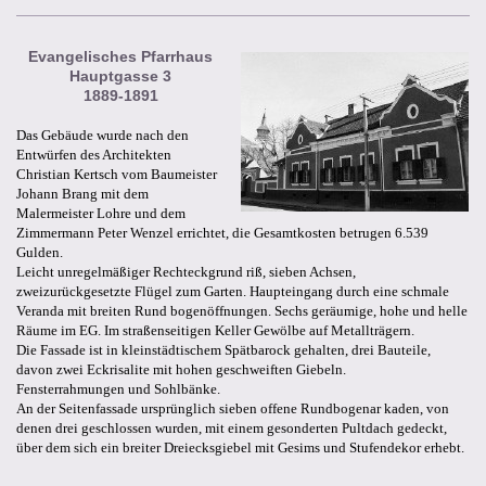
Evangelisches Pfarrhaus
Hauptgasse 3
1889-1891
Das Gebäude wurde nach den
Entwürfen des Architekten
Christian Kertsch vom Baumeister
Johann Brang mit dem
Malermeister Lohre und dem
Zimmermann Peter Wenzel errichtet, die Gesamtkosten betrugen 6.539
Gulden.
Leicht unregelmäßiger Rechteckgrund riß, sieben Achsen,
zweizurückgesetzte Flügel zum Garten. Haupteingang durch eine schmale
Veranda mit breiten Rund bogenöffnungen. Sechs geräumige, hohe und helle
Räume im EG. Im straßenseitigen Keller Gewölbe auf Metallträgern.
Die Fassade ist in kleinstädtischem Spätbarock gehalten, drei Bauteile,
davon zwei Eckrisalite mit hohen geschweiften Giebeln.
Fensterrahmungen und Sohlbänke.
An der Seitenfassade ursprünglich sieben offene Rundbogenar kaden, von
denen drei geschlossen wurden, mit einem gesonderten Pultdach gedeckt,
über dem sich ein breiter Dreiecksgiebel mit Gesims und Stufendekor erhebt.