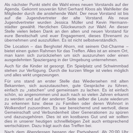
Als nächster Punkt steht die Wahl eines neuen Vorstands auf der
Agenda. Gekonnt souverän führt Gerhard Kloos als Wahlleiter die
Mitglieder durch die anstehende Wahl. Der neue Vorstand ist bis
auf die Jugendvertreter der alte Vorstand. Als neue
Jugendvertreter wurden Jessica Müller und Kevin Hermann-
städter gewählt. Herzlichen Glückwunsch zur Wahl. An dieser
Stelle vielen lieben Dank an den alten und neuen Vorstand für
eure Bereitschaft und euer Engagement, dieses Ehrenamt zu
übernehmen und auszufüllen. Es ist nicht selbstverständlich.
Die Location – das Berghotel Ahorn, mit seinem Ost-Charme –
bietet einen guten Rahmen für das Treffen. Alles ist an einem Ort,
man kann sich zurückziehen um sich auszuruhen oder einen
ausgedehnten Spaziergang in der Umgebung unternehmen.
Auch für die Kinder ist gesorgt. Ein Spielplatz und Schwimmbad
stehen zur Verfügung. Durch die kurzen Wege ist vieles möglich
und alles wirkt ungezwungen.
Für uns stand an erster Stelle das Wiedersehen mit alten
Bekannten, sich auszutauschen, gute Gespräche zu führen,
einfach zu „ratschen“ und gemeinsam zu lachen. Es ist einfach
schön, so angenommen und auch nach so vielen Jahren erkannt
zu werden und auf der anderen Seite selber die Leute wiederum
zu erkennen bzw. diese zu Familien oder deren Wohnort in
Wolkendorf zuzuordnen. Es war bereichernd und wertvoll, diese
Gemeinschaft und Verbundenheit über Generationen zu spüren
und dazuzugehören. Dies ist ein kostbares Gut und wir sollten
dies in unserer heutigen schnelllebigen Zeit auch entsprechend
wertschätzen. Dazu trägt auch das Treffen bei.
Nach dem Abendessen begann der Partyabend. Ab 20:00 Uhr