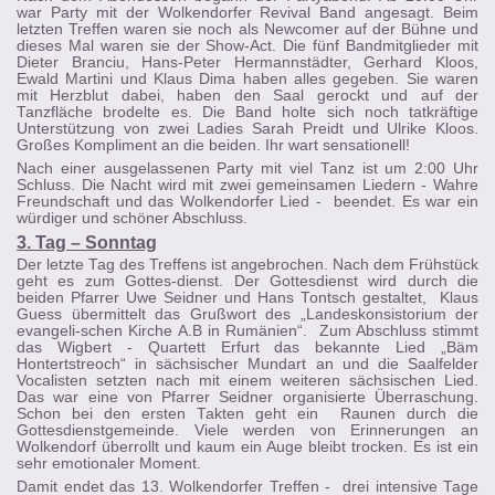
war Party mit der Wolkendorfer Revival Band angesagt. Beim
letzten Treffen waren sie noch als Newcomer auf der Bühne und
dieses Mal waren sie der Show-Act. Die fünf Bandmitglieder mit
Dieter Branciu, Hans-Peter Hermannstädter, Gerhard Kloos,
Ewald Martini und Klaus Dima haben alles gegeben. Sie waren
mit Herzblut dabei, haben den Saal gerockt und auf der
Tanzfläche brodelte es. Die Band holte sich noch tatkräftige
Unterstützung von zwei Ladies Sarah Preidt und Ulrike Kloos.
Großes Kompliment an die beiden. Ihr wart sensationell!
Nach einer ausgelassenen Party mit viel Tanz ist um 2:00 Uhr
Schluss. Die Nacht wird mit zwei gemeinsamen Liedern - Wahre
Freundschaft und das Wolkendorfer Lied - beendet. Es war ein
würdiger und schöner Abschluss.
3. Tag – Sonntag
Der letzte Tag des Treffens ist angebrochen. Nach dem Frühstück
geht es zum Gottes-dienst. Der Gottesdienst wird durch die
beiden Pfarrer Uwe Seidner und Hans Tontsch gestaltet, Klaus
Guess übermittelt das Grußwort des „Landeskonsistorium der
evangeli-schen Kirche A.B in Rumänien“. Zum Abschluss stimmt
das Wigbert - Quartett Erfurt das bekannte Lied „Bäm
Hontertstreoch“ in sächsischer Mundart an und die Saalfelder
Vocalisten setzten nach mit einem weiteren sächsischen Lied.
Das war eine von Pfarrer Seidner organisierte Überraschung.
Schon bei den ersten Takten geht ein Raunen durch die
Gottesdienstgemeinde. Viele werden von Erinnerungen an
Wolkendorf überrollt und kaum ein Auge bleibt trocken. Es ist ein
sehr emotionaler Moment.
Damit endet das 13. Wolkendorfer Treffen - drei intensive Tage