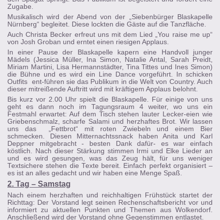
Zugabe.
Musikalisch wird der Abend von der „Siebenbürger Blaskapelle
Nürnberg“ begleitet. Diese lockten die Gäste auf die Tanzfläche.
Auch Christa Becker erfreut uns mit dem Lied „You raise me up“
von Josh Groban und erntet einen riesigen Applaus.
In einer Pause der Blaskapelle kapern eine Handvoll junger
Mädels (Jessica Müller, Ina Simon, Natalie Antal, Sarah Preidt,
Miriam Martini, Lisa Hermannstädter, Tina Tittes und Ines Simon)
die Bühne und es wird ein Line Dance vorgeführt. In schicken
Outfits ent-führen sie das Publikum in die Welt von Country. Auch
dieser mitreißende Auftritt wird mit kräftigem Applaus belohnt.
Bis kurz vor 2.00 Uhr spielt die Blaskapelle. Für einige von uns
geht es dann noch im Tagungsraum 4 weiter, wo uns ein
Festmahl erwartet: Auf dem Tisch stehen lauter Lecker-eien wie
Griebenschmalz, scharfe Salami und herzhaftes Brot. Wir lassen
uns das „Fettbrot“ mit roten Zwiebeln und einem Bier
schmecken. Diesen Mitternachtssnack haben Anita und Karl
Deppner mitgebracht - besten Dank dafür- es war einfach
köstlich. Nach dieser Stärkung stimmen Irmi und Elke Lieder an
und es wird gesungen, was das Zeug hält, für uns weniger
Textsichere stehen die Texte bereit. Einfach perfekt organisiert –
es ist an alles gedacht und wir haben eine Menge Spaß.
2. Tag – Samstag
Nach einem herzhaften und reichhaltigen Frühstück startet der
Richttag: Der Vorstand legt seinen Rechenschaftsbericht vor und
informiert zu aktuellen Punkten und Themen aus Wolkendorf.
Anschließend wird der Vorstand ohne Gegenstimmen entlastet.