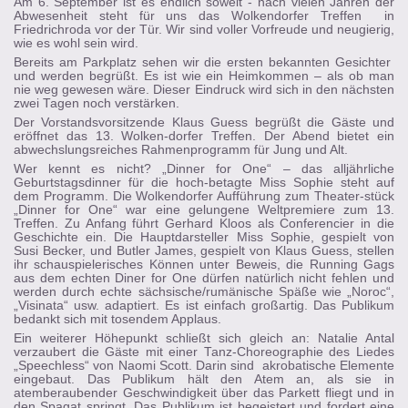
Am 6. September ist es endlich soweit - nach vielen Jahren der
Abwesenheit steht für uns das Wolkendorfer Treffen in
Friedrichroda vor der Tür. Wir sind voller Vorfreude und neugierig,
wie es wohl sein wird.
Bereits am Parkplatz sehen wir die ersten bekannten Gesichter
und werden begrüßt. Es ist wie ein Heimkommen – als ob man
nie weg gewesen wäre. Dieser Eindruck wird sich in den nächsten
zwei Tagen noch verstärken.
Der Vorstandsvorsitzende Klaus Guess begrüßt die Gäste und
eröffnet das 13. Wolken-dorfer Treffen. Der Abend bietet ein
abwechslungsreiches Rahmenprogramm für Jung und Alt.
Wer kennt es nicht? „Dinner for One“ – das alljährliche
Geburtstagsdinner für die hoch-betagte Miss Sophie steht auf
dem Programm. Die Wolkendorfer Aufführung zum Theater-stück
„Dinner for One“ war eine gelungene Weltpremiere zum 13.
Treffen. Zu Anfang führt Gerhard Kloos als Conferencier in die
Geschichte ein. Die Hauptdarsteller Miss Sophie, gespielt von
Susi Becker, und Butler James, gespielt von Klaus Guess, stellen
ihr schauspielerisches Können unter Beweis, die Running Gags
aus dem echten Diner for One dürfen natürlich nicht fehlen und
werden durch echte sächsische/rumänische Späße wie „Noroc“,
„Visinata“ usw. adaptiert. Es ist einfach großartig. Das Publikum
bedankt sich mit tosendem Applaus.
Ein weiterer Höhepunkt schließt sich gleich an: Natalie Antal
verzaubert die Gäste mit einer Tanz-Choreographie des Liedes
„Speechless“ von Naomi Scott. Darin sind akrobatische Elemente
eingebaut. Das Publikum hält den Atem an, als sie in
atemberaubender Geschwindigkeit über das Parkett fliegt und in
den Spagat springt. Das Publikum ist begeistert und fordert eine