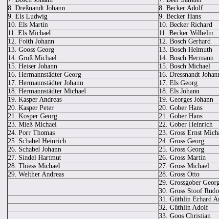
8. Dreßnandt Johann
8. Becker Adolf
9. Els Ludwig
9. Becker Hans
10.
Els Martin
10. Becker Richard
11. Els Michael
11. Becker Wilhelm
12. Foith Johann
12. Bosch Gerhard
13. Gooss Georg
13. Bosch Helmuth
14. Groß Michael
14. Bosch Hermann
15.
Heiser Johann
15. Bosch Michael
16. Hermannstädter Georg
16. Dressnandt Johan
17. Hermannstädter Johann
17. Els Georg
18. Hermannstädter Michael
18. Els Johann
19. Kasper Andreas
19. Georges Johann
20. Kasper Peter
20. Gober Hans
21. Kosper Georg
21. Gober Hans
23. Mieß Michael
22. Gober Heinrich
24. Porr Thomas
23. Gross Ernst Mich
25. Schabel Heinrich
24. Gross Georg
26. Schabel Johann
25.
Gross Georg
27. Sindel Hartmut
26. Gross Martin
28. Thiess Michael
27. Gross Michael
29. Welther Andreas
28. Gross Otto
29. Grossgober Geor
30. Gross Stoof Rudo
31. Güthlin Erhard A
32. Güthlin Adolf
33. Goos Christian